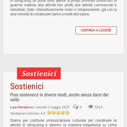
di sblog.blog. Le porte sono aperte ai privati profondi conoscitori di
qualche materia, alle attività non profit, alle attività commerciali e
industriali. Siate intellettualmente vivaci e intraprendenti; già con la
sola volontà di collaborare siamo a metà dell'opera.
CONTINUA A LEGGERE
Sostienici
Sostienici
Puoi sostenerci in diversi modi, anche senza darci dei
soldi.
Luca Mandalino
/ venerdì 2 maggio 2025
0
3016
Valutazione Articolo: 4.9
Stiamo per costituire un'Associazione culturale per coordinare le
attività di sblog.blog e daremo la massima trasparenza su come