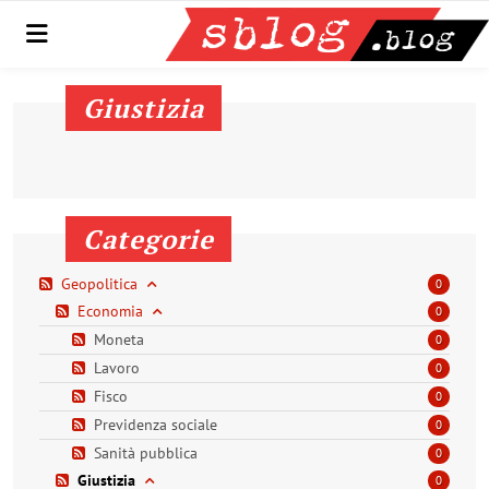
Menu
Giustizia
Categorie
Geopolitica
0
Economia
0
Moneta
0
Lavoro
0
Fisco
0
Previdenza sociale
0
Sanità pubblica
0
Giustizia
0