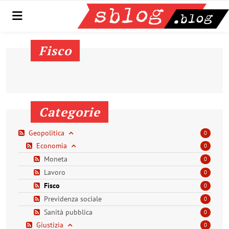
Menu
Fisco
Categorie
Geopolitica
0
Economia
0
Moneta
0
Lavoro
0
Fisco
0
Previdenza sociale
0
Sanità pubblica
0
Giustizia
0