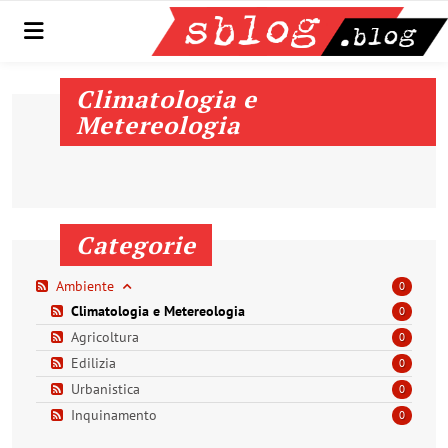
Menu
Climatologia e
Metereologia
Categorie
Ambiente
0
Climatologia e Metereologia
0
Agricoltura
0
Edilizia
0
Urbanistica
0
Inquinamento
0