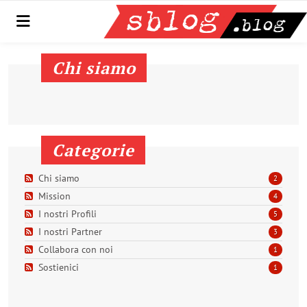
Menu
Chi siamo
Categorie
Chi siamo
2
Mission
4
I nostri Profili
5
I nostri Partner
3
Collabora con noi
1
Sostienici
1